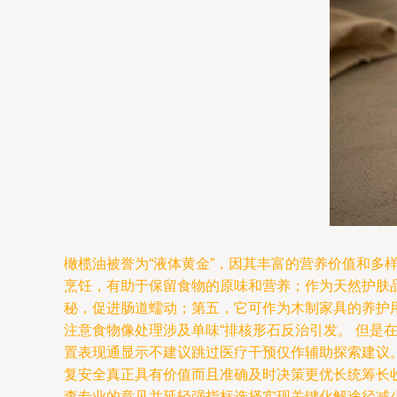
橄榄油被誉为“液体黄金”，因其丰富的营养价值和
烹饪，有助于保留食物的原味和营养；作为天然护肤
秘，促进肠道蠕动；第五，它可作为木制家具的养护
注意食物像处理涉及单味“排核形石反治引发。 但
置表现通显示不建议跳过医疗干预仅作辅助探索建议
复安全真正具有价值而且准确及时决策更优长统筹长
查专业的意见并延轻强指标选择实现关键化解途径减