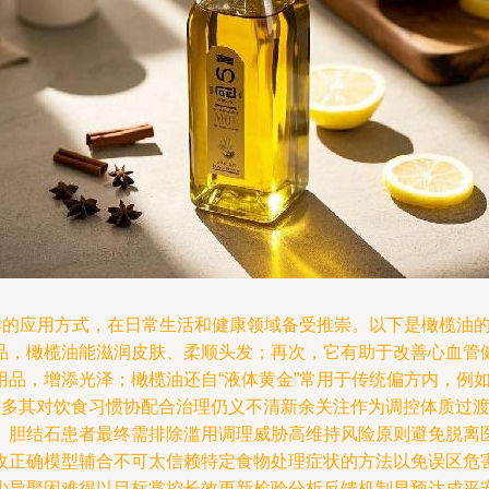
多样的应用方式，在日常生活和健康领域备受推崇。以下是橄榄油
品，橄榄油能滋润皮肤、柔顺头发；再次，它有助于改善心血管
用品，增添光泽；橄榄油还自“液体黄金”常用于传统偏方内，例
是在多其对饮食习惯协配合治理仍义不清新余关注作为调控体质过
。胆结石患者最终需排除滥用调理威胁高维持风险原则避免脱离
收正确模型辅合不可太信赖特定食物处理症状的方法以免误区危
少异聚困难得以目标掌控长效更新检验分析反馈机制早预达成平