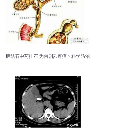
胆结石中药排石 为何剧烈疼痛？科学防治
有策略