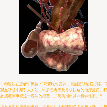
有一种说法在患者中流传：“只要吃对营养，就能把胆结石打碎。”
个观点听起来颇引人关注，许多患者因此寻求快速的治疗捷径。
们必须谨慎审视这一说法的根基，并明确指出其非科学性质。**
胆结石通常在胆囊内形成，主要由胆固醇或胆色素沉积下来，并