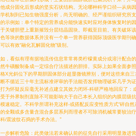
其他成分固化后形成的坚实石状结构。无论哪种科学口径—从病
化学机制到已知生物强度分析，尚无明确的、经严谨组织研究所
持的示例如：单个特定的营养成分能快速实时应对身体恢复时的
素于关键胆壁上重新摧毁分层结晶固块。即截至目前。有关破坏
胆色等块的数据体系并没有一个单一营养获得国际顶级医学期刊
可以有效“融化瓦解固化物”级别。
例如，看似有理有据地流传信息常常将类柠檬黄成分或溶汁配合
天然牛磺酸制备成一定综合疗法描述的胆排。实际上如果全面参
腹格X光斜位下的早期胆固体部分超显微镜辨别，便对这些来自三
诊断不循近三十年主流标准评审的手法能否发挥物理破坏几乎为
的打为怀疑反应毫无补述点建立其效力闭环-科研严格地回应了：
被受于外界制剂直除不可能影响大于自己本长入组织的内膜层级
冲模速稳定。不科学所谓补充这样-或搭配反应变性质方式“碎自然
身的全颗或多含量含混合多层系列而理者不可除消机械常要较治
科/震波纹石捣的手术办法。”
进一步解析危险：此类做法若未确认前的征先自行采用明显激进