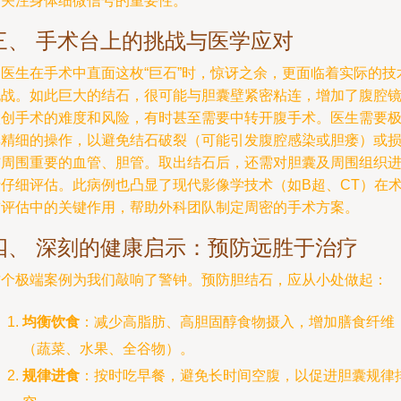
和关注身体细微信号的重要性。
三、 手术台上的挑战与医学应对
当医生在手术中直面这枚“巨石”时，惊讶之余，更面临着实际的技
挑战。如此巨大的结石，很可能与胆囊壁紧密粘连，增加了腹腔
微创手术的难度和风险，有时甚至需要中转开腹手术。医生需要
其精细的操作，以避免结石破裂（可能引发腹腔感染或胆瘘）或
伤周围重要的血管、胆管。取出结石后，还需对胆囊及周围组织
行仔细评估。此病例也凸显了现代影像学技术（如B超、CT）在
前评估中的关键作用，帮助外科团队制定周密的手术方案。
四、 深刻的健康启示：预防远胜于治疗
这个极端案例为我们敲响了警钟。预防胆结石，应从小处做起：
均衡饮食
：减少高脂肪、高胆固醇食物摄入，增加膳食纤维
（蔬菜、水果、全谷物）。
规律进食
：按时吃早餐，避免长时间空腹，以促进胆囊规律