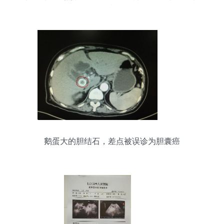
症
鹅蛋大的胆结石，差点被误诊为胆囊癌