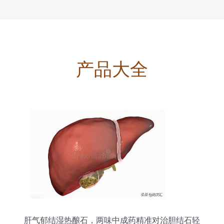
产品大全
肝气郁结湿热酿石，两味中成药精准对治胆结石轻