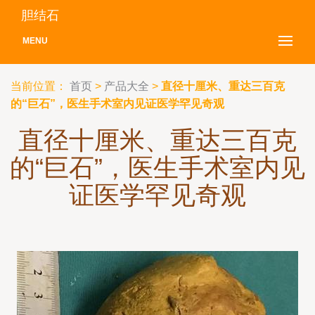
胆结石
MENU
当前位置：
首页
>
产品大全
>
直径十厘米、重达三百克
的“巨石”，医生手术室内见证医学罕见奇观
直径十厘米、重达三百克
的“巨石”，医生手术室内见
证医学罕见奇观