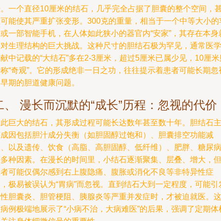
升。一个直径10厘米的结石，几乎完全占据了胆囊的整个空间，
至可能使其严重扩张变形。300克的重量，相当于一个中等大小的
果或一部智能手机，在人体如此狭小的器官内“安家”，其存在本身
是对生理结构的巨大挑战。这种尺寸的胆结石极为罕见，通常医
献中记载的“大结石”多在2-3厘米，超过5厘米已属少见，10厘米
堪称“奇观”。它的形成绝非一日之功，往往提示着患者可能长期忽
了早期的胆道健康问题。
二、 漫长而沉默的“成长”历程：忽视的代价
如此巨大的结石，其形成过程可能长达数年甚至数十年。胆结石
要成因包括胆汁成分失衡（如胆固醇过饱和）、胆囊排空功能减
弱、以及遗传、饮食（高脂、高胆固醇、低纤维）、肥胖、糖尿
等多种因素。在漫长的时间里，小结石逐渐聚集、层叠、增大，
患者可能仅偶尔感到右上腹隐痛、腹胀或消化不良等非特异性症
状，极易被误认为“胃病”而忽视。直到结石大到一定程度，可能引
急性胆囊炎、胆管梗阻、胰腺炎等严重并发症时，才被迫就医。
个病例极端地展示了“小病不治，大病难医”的后果，强调了定期体