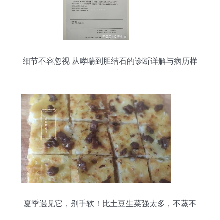
细节不容忽视 从哮喘到胆结石的诊断详解与病历样
板分享
夏季遇见它，别手软！比土豆生菜强太多，不蒸不
煮，一搅一煎脆爽入味，胆结石也能吃